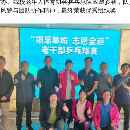
利举办。我校老年人体育协会乒乓球队应邀参赛，
神风貌与团队协作精神，最终荣获优秀组织奖。