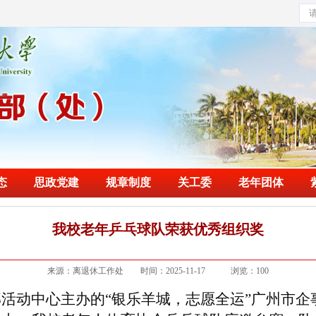
态
思政党建
规章制度
关工委
老年团体
我校老年乒乓球队荣获优秀组织奖
来源：离退休工作处 时间：2025-11-17 浏览：
100
活动中心主办的“银乐羊城，志愿全运”广州市企