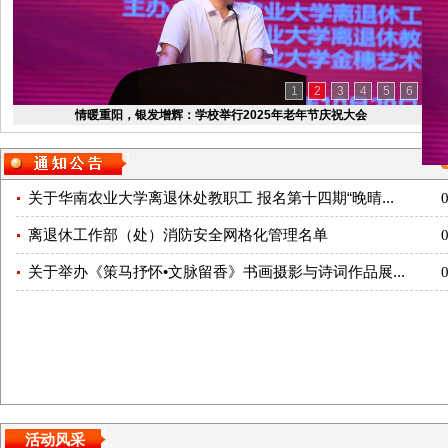
1
2
3
4
5
6
情暖重阳，银发增辉：学校举行2025年老年节庆祝大会
关于华南农业大学离退休处教职工 报名第十四期“晚晴...
离退休工作部（处）消防安全网格化管理名单
关于举办《策马抒怀•文脉留香》书画摄影与诗词作品展...
活动风采