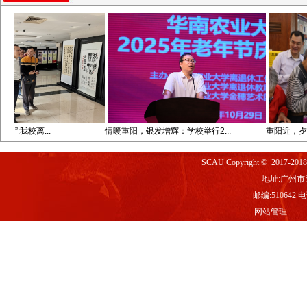
”:我校离...
情暖重阳，银发增辉：学校举行2...
重阳近，夕阳红
SCAU Copyright © 2017-2
地址:广州市
邮编:510642 电话
网站管理