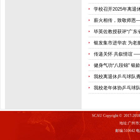
学校召开2025年离
薪火相传，致敬师恩—
毕英佐教授获评“广东
银发集市进华农 为老
传递关怀 共叙情谊 —
健身气功“八段锦” 银
我校离退休乒乓球队
我校老年体协乒乓球队
SCAU Copyright © 2017-2
地址:广州市
邮编:510642 电话